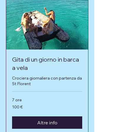
Gita di un giorno in barca
a vela
Crociera giornaliera con partenza da
St Florent
7 ore
100
100 €
euro
Altre info