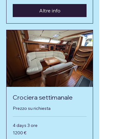
Altre info
Crociera settimanale
Prezzo su richiesta
4 days 3 ore
1200
1200 €
euro