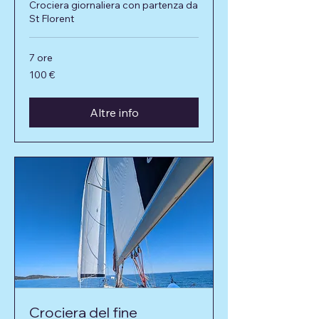
Crociera giornaliera con partenza da
St Florent
7 ore
100
100 €
euro
Altre info
Crociera del fine