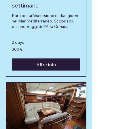
settimana
Parti per un'escursione di due giorni
nel Mar Mediterraneo. Scopri i più
bei ancoraggi dell'Alta Corsica.
2 days
300
300 €
euro
Altre info