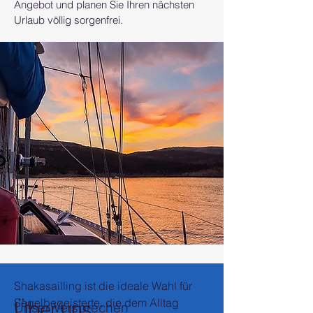
Angebot und planen Sie Ihren nächsten
Urlaub völlig sorgenfrei.
Shakasailling ist die ideale Wahl für
Segelbegeisterte, die dem Alltag
Über uns
Unser Versprechen