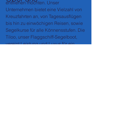
entfliehen möchten. Unser
Unternehmen bietet eine Vielzahl von
Kreuzfahrten an, von Tagesausflügen
bis hin zu einwöchigen Reisen, sowie
Segelkurse für alle Könnensstufen. Die
Tiloo, unser Flaggschiff-Segelboot,
vereint Leistung und Luxus für ein
unvergleichliches Segelerlebnis.
Entdecken
Videos